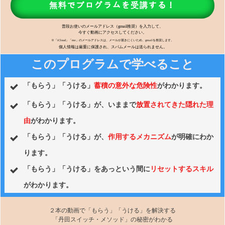
無料でプロ
グラムを受講する！
普段お使いのメールアドレス（gmail推奨）を入力して、
今すぐ動画にアクセスしてください。
※「iCloud」「me」のメールアドレスは、メールが届きにくいため、gmailを推奨します。
個人情報は厳重に保護され、スパムメールは送られません。
このプログラムで学べること
蓄積
の
意外な
危険性
がわかります。
「もらう」「うける」
「もらう」「うける」が、いままで
放
置されてきた隠れた理
由
がわかります。
「もらう」「うける」が、
作用する
メカニズム
が明確にわか
ります。
「もらう」「うける」をあっという間に
リセットするスキル
がわかります。
２本の動画で「もらう」「うける」を解決する
「丹田スイッチ・メソッド」の秘密がわかる