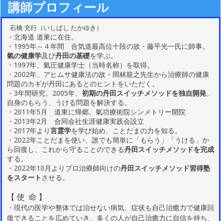
講師プロフィール
石橋 充行（いしばし たかゆき）
・北海道 道東に在住。
・1995年～４年間 合気道最高位十段の故・藤平光一氏に師事。
氣の健康学
及び
丹田の基礎
を学ぶ。
・1997年、氣圧健康学士（当時名称）を取得。
・2002年、アヒムサ健康法の故・岡林龍之先生から治療師の健康
問題のカギが丹田にあるとのヒントをいただく
。
・3年間研究。2005年、
初期の丹田スイッチメソッドを独自開発
。
自身のもらう、うける問題を解決する。
・2011年5月 道東に帰郷。氣功療術院シンメトリー
開院
・2013年2月 合同会社生涯健康実践会設立
・2017年より
言霊学
を学び始め、ことだまの力を知る。
・2022年ことだまを使い、誰でも簡単に「もらう」「うける」か
ら回復し、これから守ることのできる
丹田スイッチメソッドを完成
する。
・2022年10月よりプロ治療師向けの
丹田スイッチメソッド習得塾
をスタート
させる。
【 使 命 】
・現代の医学や整体では治せない病気、症状も自己治癒力で健康回
復できることを広めていき、
多くの人が自己治癒力に自信を持ち、