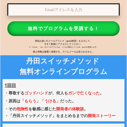
無料でプロ
グラムを受講する！
普段お使いのメールアドレス（gmail推奨）を入力して、
今すぐ動画にアクセスしてください。
※
「iCloud」「me」のメールアドレスは、メールが届きにくいため、gmailを推奨します。
個人情報は厳重に保護され、スパムメールは送られません。
丹田スイッチメソッド
無料オンラインプログラム
1回目
・
尊敬する
ゴッドハンド
が、何人も
ガンで亡くなった
。
・原因は
「もらう」「うける」
だった。
・その
危険性
を敏感に感じた
開発者の
体験談
。
・「丹田スイッチメソッド」
をまとめるまで
の
開発ストーリー