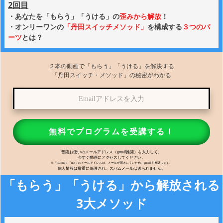
2回目
・あなたを「もらう」「うける」の
歪みから
解放
！
・オンリーワンの
「丹田スイッチメソッド」
を構成する
３つのパ
ーツ
とは？
２本の動画で「もらう」「うける」を解決する
「丹田スイッチ・メソッド」の秘密がわかる
無料でプロ
グラムを受講する！
普段お使いのメールアドレス（gmail推奨）を入力して、
今すぐ動画にアクセスしてください。
※「iCloud」「me」のメールアドレスは、メールが届きにくいため、gmailを推奨します。
個人情報は厳重に保護され、スパムメールは送られません。
「もらう」「うける」から解放される
3大メソッド