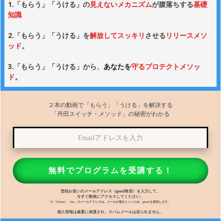
1.「もらう」「うける」の
見えないメカニズム
が腹落ちする
基礎
知識
2.「もらう」「うける」を
解放してスッキリ
させる
リリースメソ
ッド
。
3.「もらう」「うける」から、
あなたを
守る
プロテクトメソッ
ド
。
２本の動画で「もらう」「うける」を解決する
「丹田スイッチ・メソッド」の秘密がわかる
無料でプロ
グラムを受講する！
普段お使いのメールアドレス（gmail推奨）を入力して、
今すぐ動画にアクセスしてください。
※「iCloud」「me」のメールアドレスは、メールが届きにくいため、gmailを推奨します。
個人情報は厳重に保護され、スパムメールは送られません。