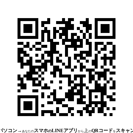
パソコン
→
スマホ
LINEアプリ
上
QRコード
スキャ
の
あなたの
から
の
を