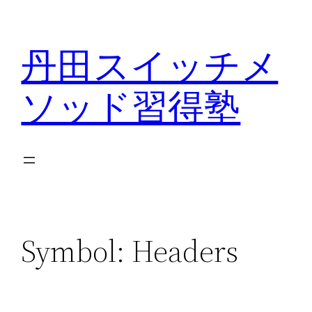
内
容
丹田スイッチメ
を
ス
ソッド習得塾
キ
ッ
プ
Symbol:
Headers