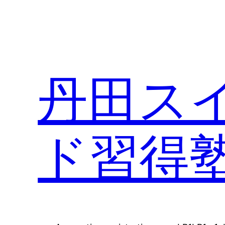
丹田ス
ド習得