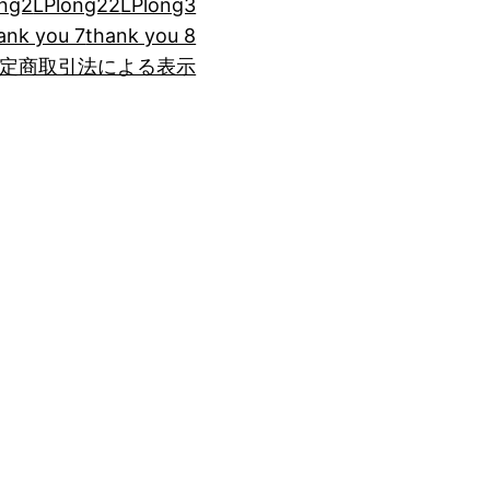
ong2
LPlong22
LPlong3
ank you 7
thank you 8
定商取引法による表示