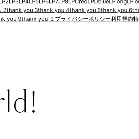
LP2
LP3
LP4
LP5
LP6
LP7
LP8
LPCred
LPDblue
LPlong
LPl
u 2
thank you 3
thank you 4
thank you 5
thank you 6
th
nk you 9
thank you １
プライバシーポリシー
利用規約
特
ld!